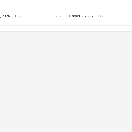
ों और MD के इस्तीफे के
प्रॉफिट में 107% उछाल से शेयरों को लगे
पंख, 7 महीने में 43% भागा स्टॉक
6, 2026
0
Editor
अगस्त 6, 2026
0