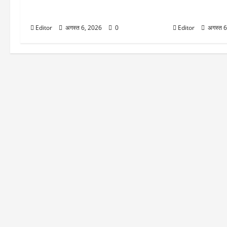
₹10000 करोड़ का एडजस्टेड EBITDA
गिरावट, Q1 नतीज
हासिल करने का लक्ष्य, शेयर 5% तक चढ़ा
बाद सेलिंग
Editor
अगस्त 6, 2026
0
Editor
अगस्त 