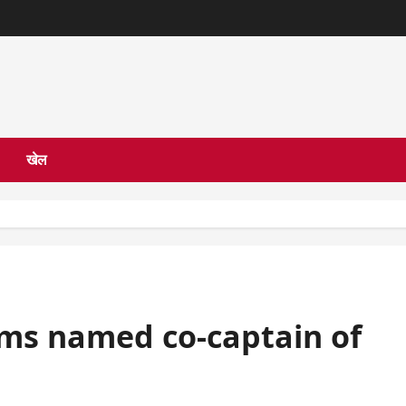
खेल
ams named co-captain of