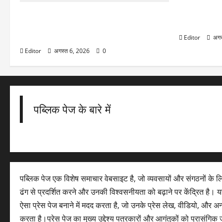
Cummins In
गिरावट, Q1 न
Swiggy Share Price: FY31 तक ₹10000
सेलिंग
करोड़ का एडजस्टेड EBITDA हासिल करने का
लक्ष्य, शेयर 5% तक चढ़ा
Editor
अगस
Editor
अगस्त 6, 2026
0
पब्लिक पेज के बारे में
पब्लिक पेज एक विशेष समाचार वेबसाइट है, जो व्यवसायों और संगठनों के 
ढंग से प्रदर्शित करने और उनकी विश्वसनीयता को बढ़ाने पर केंद्रित है। यह
ऐसा प्रेस पेज बनाने में मदद करता है, जो उनके प्रेस लेख, वीडियो, और अ
करता है।प्रेस पेज का मुख्य उद्देश्य पत्रकारों और आगंतुकों को प्रासंग