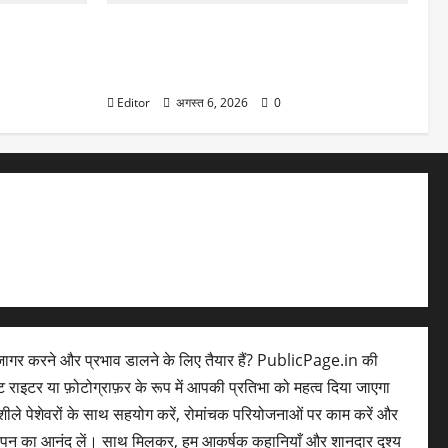
प्रॉफिट में
Stock Crash: Q1 नतीजों के बाद 15% तक
 महीने में
टूटे ये 3 स्मॉल-कैप स्टॉक, फटाफटा चेक कर लें
लिस्ट, कहीं आपके पास तो नहीं!
Editor
अगस्त 6, 2026
0
ागर करने और प्रभाव डालने के लिए तैयार हैं? PublicPage.in की
ेंट राइटर या फ़ोटोग्राफ़र के रूप में आपकी प्रतिभा को महत्व दिया जाएगा
ले पेशेवरों के साथ सहयोग करें, रोमांचक परियोजनाओं पर काम करें और
लेपन का आनंद लें। साथ मिलकर, हम आकर्षक कहानियाँ और शानदार दृश्य