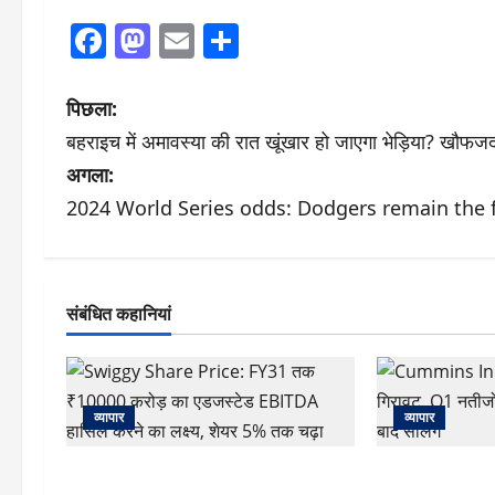
Facebook
Mastodon
Email
Share
पो
पिछला:
बहराइच में अमावस्या की रात खूंखार हो जाएगा भेड़िया? खौफजदा
स्ट
अगला:
ने
2024 World Series odds: Dodgers remain the 
वि
गे
संबंधित कहानियां
श
न
व्यापार
व्यापार
Swiggy Share Price: FY31 तक
Cummins India