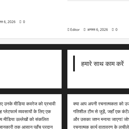
dia में दिखी 4% तक की
तीजों और MD के इस्तीफे के बाद
Navin Fluorine share Price: 
107% उछाल से शेयरों को लगे पंख, 7
43% भागा स्टॉक
्त 6, 2026
0
Editor
अगस्त 6, 2026
0
हमारे साथ काम करें
लिए उनके मीडिया कवरेज को प्रभावी
क्या आप अपनी रचनात्मकता को उज
 प्लेटफार्म व्यवसायों के लिए एक
गतिशील टीम से जुड़ें, जहाँ एक कंट
न्य मीडिया उल्लेखों को संकलित
और उसका जश्न मनाया जाएगा! जोशी
िक जानकारी तक आसान पहुँच प्रदान
रचनात्मक कार्य वातावरण के लची