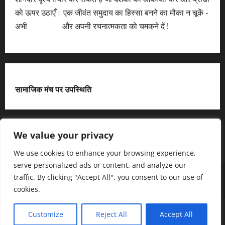
को ऊपर उठाएँ। एक जीवंत समुदाय का हिस्सा बनने का मौका न चूकें -
अभी
आवेदन करें
और अपनी रचनात्मकता को चमकने दें !
सामाजिक मंच पर उपस्थिति
X
We value your privacy
We use cookies to enhance your browsing experience,
serve personalized ads or content, and analyze our
हमसे जुड़ें
आधिकारिक नीति पृष्ठ (Privacy Policy)
traffic. By clicking "Accept All", you consent to our use of
हमारे बारे में जानें
हमसे संपर्क करें
cookies.
Copyright © All rights reserved.
|
MoreNews
द्धारा AF
Customize
Reject All
Accept All
themes.