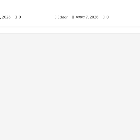
दिए सबसे ज्यादा रिटर्न,
शेख हसीना के बेटे ने दिखाया आईना, भारत ने
कही ये बात
7, 2026
0
Editor
अगस्त 7, 2026
0