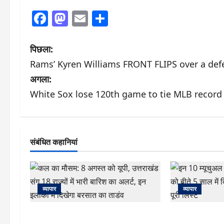
Facebook
Mastodon
Email
Share
पो
पिछला:
Rams’ Kyren Williams FRONT FLIPS over a def
स्ट
अगला:
ने
White Sox lose 120th game to tie MLB record
वि
गे
संबंधित कहानियां
श
न
व्यापार
व्यापार
कल का मौसम: 8 अगस्त को यूपी, उत्तराखंड
इन 10 म्यूचुअल फं