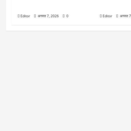
संग 18 राज्यों में भारी बारिश का अलर्ट, इन
को बीते 5 साल में 
इलाकों में दिखेगा बरसात का ताडंव
देखें पूरी लिस्ट
Editor
अगस्त 7, 2026
0
Editor
अगस्त 