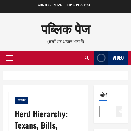
छोड़कर
अगस्त 6, 2026
10:39:09 PM
सामग्री
पर
पब्लिक पेज
जाएँ
(खबरें अब आसान भाषा में)
VIDEO
प्राथमिक
सूची
खोजें
व्यापार
Herd Hierarchy:
खोजें
Texans, Bills,