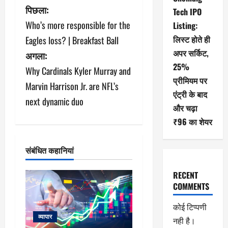
पो
पिछला:
Tech IPO
Who’s more responsible for the
Listing:
स्ट
लिस्ट होते ही
Eagles loss? | Breakfast Ball
ने
अपर सर्किट,
अगला:
25%
Why Cardinals Kyler Murray and
वि
प्रीमियम पर
Marvin Harrison Jr. are NFL’s
गे
एंट्री के बाद
next dynamic duo
और चढ़ा
श
₹96 का शेयर
न
संबंधित कहानियां
RECENT
COMMENTS
कोई टिप्पणी
व्यापार
नही है।