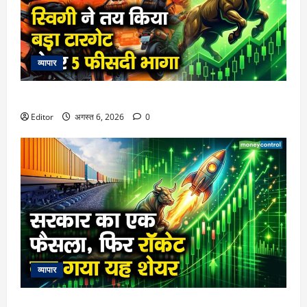
व्यापार
स्विगी ने तय किया बड़ा टारगेट, शेयर 5 फीसदी भागा
Editor
अगस्त 6, 2026
0
व्यापार
सरकार का एक फैसला, फिर रॉकेट बन गया यह शेयर