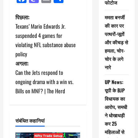
फोटोज
पो
पिछला:
ममता बनर्जी
की कार पर
Texans’ Mario Edwards Jr.
स्ट
पत्थरों-जूतों
suspended 4 games for
ने
और कीचड़ से
violating NFL substance abuse
हमला, चोर-
policy
वि
चोर के लगे
अगला:
गे
नारे
Can the Jets respond to
श
ongoing drama with a win vs.
UP News:
यूपी के BJP
Bills on MNF? | The Herd
न
विधायक का
आरोप, समधी
ने धोखाधड़ी
संबंधित कहानियां
कर 25
महिलाओं से