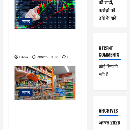
की शादी,
करोड़ों की
ठगी के दावे
व्यापार
Nifty Outlook: 10 अगस्त को निफ्टी
की चाल कैसी रहेगी, एक्सपर्ट्स से
RECENT
जानिए
COMMENTS
Editor
अगस्त 9, 2026
0
कोई टिप्पणी
नही है।
व्यापार
FMCG Price Hikes: महंगा होगा तेल,
ARCHIVES
साबुन, चॉकलेट? Britannia, Dabur,
और HUL समेत छह कंपनियों की ये है
अगस्त 2026
तैयारी