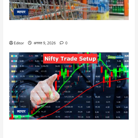
व्यापार
FMCG Price Hikes: महंगा होगा तेल, साबुन, चॉकलेट? Britannia,
Dabur, और HUL समेत छह कंपनियों की ये है तैयारी
Editor
अगस्त 9, 2026
0
व्यापार
Nifty Outlook: 10 अगस्त को निफ्टी की चाल कैसी रहेगी, एक्सपर्ट्स
से जानिए