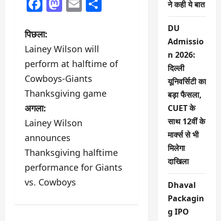
Facebook
Mastodon
Email
Share
ने कही ये बात
DU
पो
पिछला:
Admissio
Lainey Wilson will
स्ट
n 2026:
perform at halftime of
दिल्ली
ने
Cowboys-Giants
यूनिवर्सिटी का
Thanksgiving game
वि
बड़ा फैसला,
अगला:
CUET के
गे
साथ 12वीं के
Lainey Wilson
मार्क्स से भी
श
announces
मिलेगा
Thanksgiving halftime
न
दाखिला
performance for Giants
vs. Cowboys
Dhaval
Packagin
g IPO