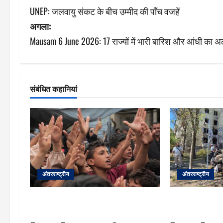
UNEP: जलवायु संकट के बीच उम्मीद की पाँच वजहें
स्ट
अगला:
ने
Mausam 6 June 2026: 17 राज्यों में भारी बारिश और आंधी का अलर्
वि
गे
संबंधित कहानियां
श
न
अंतरराष्ट्रीय
अंतरराष्ट्रीय
ग़ाज़ा: ‘युद्धविराम’ के बावजूद 300 दिनों में
यूक्रेन: कीव पर घ
300 बच्चों की मौत
महासचिव ने कहा ‘स