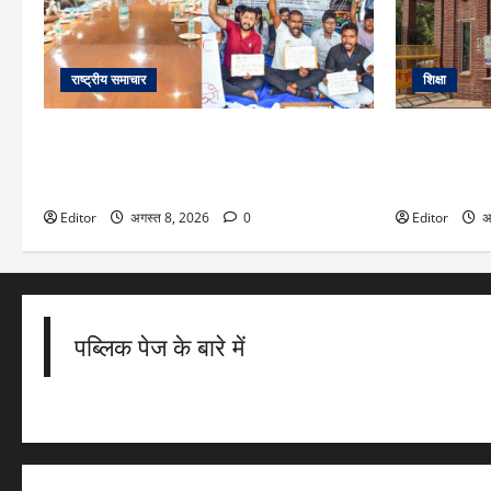
राष्ट्रीय समाचार
शिक्षा
Ranchi: छात्रों से दूसरे दौर की बातचीत बेनतीजा,
DU Admission 
रविवार को फिर होगी मीटिंग, MLA जयराम महतो ने
फैसला, CUET के
किया अनशन का ऐलान
दाखिला
Editor
अगस्त 8, 2026
0
Editor
अ
पब्लिक पेज के बारे में