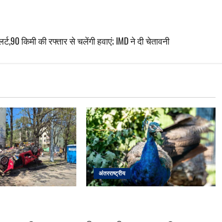
ट,90 किमी की रफ्तार से चलेंगी हवाएं; IMD ने दी चेतावनी
अंतरराष्ट्रीय
ातक हमलों की निन्दा,
यूएन जिनीवा में मोरों की नई टोली, ऐतिहासिक
्पष्ट उल्लंघन’
परम्परा में लौटे रंग