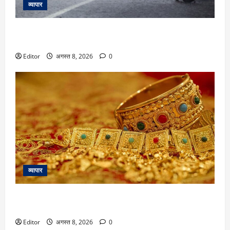
व्यापार
Delhi Weather: दिल्ली में आज और होगी बारिश! IMD ने जारी किया
येलो अलर्ट और दी आंधी-तूफान की चेतावनी
Editor
अगस्त 8, 2026
0
व्यापार
Gold Price Today: सोने में तेजी बरकरार, 24 और 22 कैरेट दोनों का
बढ़ा भाव; वैश्विक कीमत में इस हफ्ते 7% से ज्यादा उछाल
Editor
अगस्त 8, 2026
0