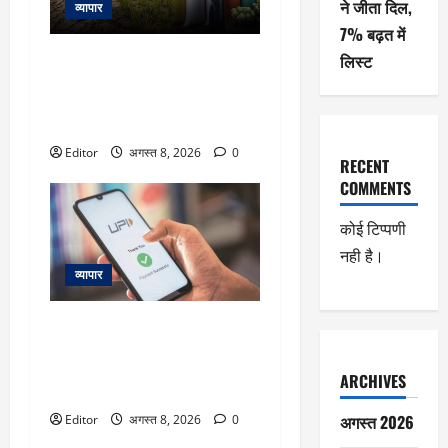
ने जीता दिल,
व्यापार
7% बढ़त में
KCC: किसान क्रेडिट कार्ड में
लिस्ट
किसानों को कैसे मिलता है सस्ता
लोन? कौन कर सकता है अप्लाई, जानें
पूरा प्रोसेस
Editor
अगस्त 8, 2026
0
RECENT
COMMENTS
कोई टिप्पणी
नही है।
व्यापार
क्या UPI पेमेंट पर आपको देना होगा
चार्ज और कटेगा आपका पैसा? करोड़ों
यूजर्स के लिए Payments Council of
ARCHIVES
India ने दिया बड़ा अपडेट
अगस्त 2026
Editor
अगस्त 8, 2026
0