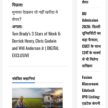
शेयर
पो
पिछला:
मुनाफा देखकर तो नहीं खरीदा ये
स्ट
DU
शेयर?
Admission
ने
अगला:
2026: दिल्ली
यूनिवर्सिटी का
Tom Brady’s 3 Stars of Week 6:
वि
बड़ा फैसला,
Derrick Henry, Chris Godwin
गे
CUET के साथ
and Will Anderson Jr | DIGITAL
12वीं के मार्क्स
श
EXCLUSIVE
से भी मिलेगा
न
दाखिला
Fusion
संबंधित कहानियां
Klassroom
Edutech
IPO Listing:
एडटेक कंपनी