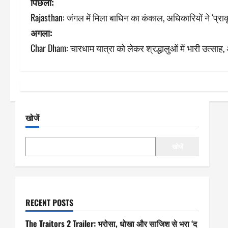
पो
पिछला:
Rajasthan: जंगल में मिला बाघिन का कंकाल, अधिकारियों ने ‘प्र
स्ट
अगला:
ने
Char Dham: चारधाम यात्रा को लेकर श्रद्धालुओं में भारी उत्साह
वि
गे
श
खोजें
न
खोजें
RECENT POSTS
The Traitors 2 Trailer: भरोसा, धोखा और साजिश से भरा ‘द