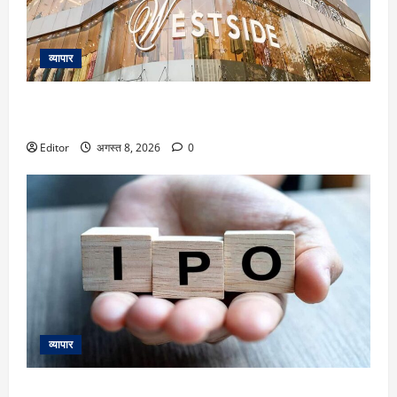
व्यापार
Trent के शेयर में 26% तक उछाल का दम! मोतीलाल ओसवाल ने दी
खरीद की सलाह; दूसरे ब्रोकरेजेज का क्या है व्यू
Editor
अगस्त 8, 2026
0
व्यापार
IPOs This Week: 10 अगस्त से शुरू हफ्ते में Milky Mist,