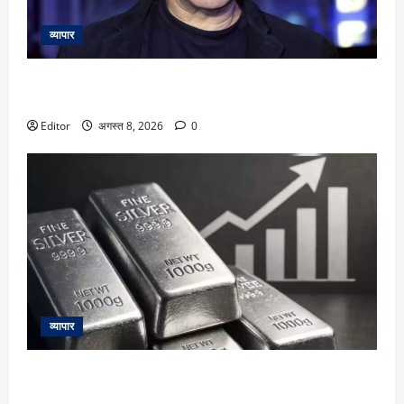
व्यापार
Salman Khan: सलमान खान के बांद्रा स्थित घर के बाहर तैनात मुंबई
पुलिस के कॉन्स्टेबल की हार्ट अटैक से मौत
Editor
अगस्त 8, 2026
0
व्यापार
Silver Price Today: चांदी फिर हुई महंगी! ₹2.40 लाख के करीब
पहुंचा भाव, जानें आपके शहर का रेट