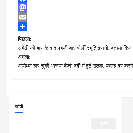
Facebook
Mastodon
Email
Share
पो
पिछला:
अमेठी की हार के बाद पहली बार बोलीं स्मृति इरानी, बताया किन ब
स्ट
अगला:
ने
अयोध्या हार चुकी भाजपा वैष्णो देवी में हुई सतर्क, कलह दूर करन
वि
गे
श
खोजें
न
खोजें