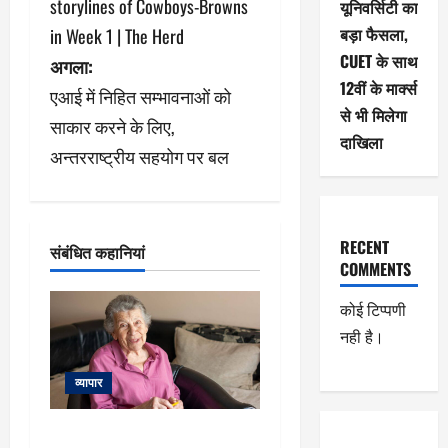
storylines of Cowboys-Browns
यूनिवर्सिटी का
ने
बड़ा फैसला,
in Week 1 | The Herd
CUET के साथ
अगला:
वि
12वीं के मार्क्स
एआई में निहित सम्भावनाओं को
गे
से भी मिलेगा
साकार करने के लिए,
दाखिला
श
अन्तरराष्ट्रीय सहयोग पर बल
न
RECENT
संबंधित कहानियां
COMMENTS
कोई टिप्पणी
नही है।
व्यापार
111 साल की महिला ने बताया लंबी