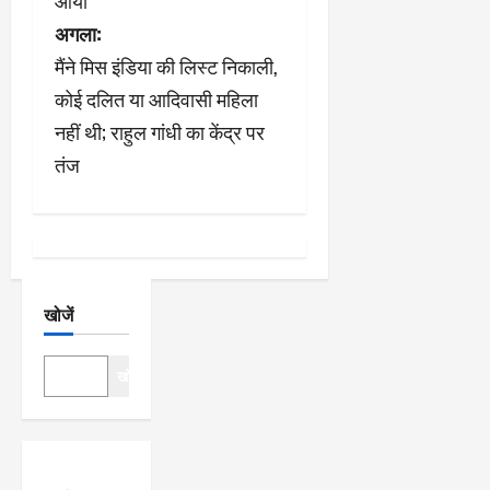
आया
वि
अगला:
गे
मैंने मिस इंडिया की लिस्ट निकाली,
श
कोई दलित या आदिवासी महिला
नहीं थी; राहुल गांधी का केंद्र पर
न
तंज
खोजें
खोजें