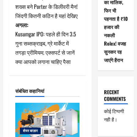
का मालिक,
ने
शख्स बने Porter के डिलीवरी मैन!
फिर भी
जिंदगी कितनी कठिन है यहां देखिए
वि
पहनता है ₹10
अगला:
हजार की
गे
Kusumgar IPO: पहले ही दिन 3.5
नकली
श
गुना सब्सक्राइब, ग्रे मार्केट में
Rolex! वजह
सुनकर रह
तगड़ा प्रीमियम; एक्सपर्ट से जानें
न
जाएंगे हैरान
क्या आपको लगाना चाहिए पैसा
संबंधित कहानियां
RECENT
COMMENTS
कोई टिप्पणी
नही है।
शेयर बाज़ार