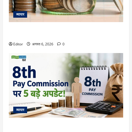
व्यापार
Dividend Stock: हर शेयर पर ₹90 का स्पेशल डिविडेंड, 7 अगस्त ​
रिकॉर्ड डेट; एक साल में कीमत 50% चढ़ी
Editor
अगस्त 6, 2026
0
व्यापार
8th Pay Commission पर 5 बड़े अपडेट! फिटमेंट फैक्टर, HRA और
सैलरी में बढ़ोतरी की पूरी डिटेल