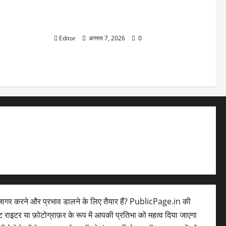
‘कोई लिखता है, अफवाह फैलती है…’, केंद्रीय मंत्री
हरदीप सिंह पुरी ने गैस की कीमत बढ़ने की अटकलों
पर लगाया विराम
Editor
अगस्त 7, 2026
0
ागर करने और प्रभाव डालने के लिए तैयार हैं? PublicPage.in की
ेंट राइटर या फ़ोटोग्राफ़र के रूप में आपकी प्रतिभा को महत्व दिया जाएगा