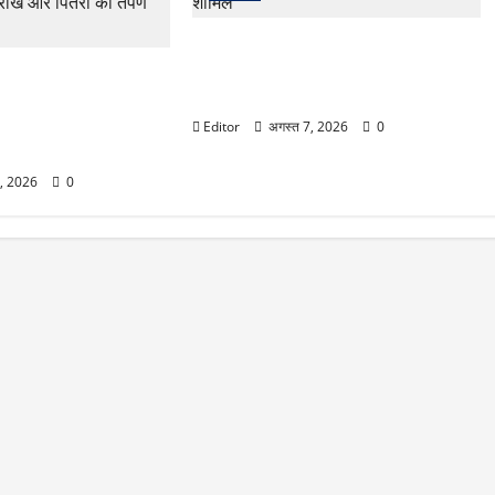
जेल में बंद अतीक के बेटे उमर और अली को
मिली पैरोल, छोटे भाई अबान के जनाजे में होंगे
sya 2026 Date:
शामिल
 पुष्य नक्षत्र में होगा
तारीख और पितरों को तर्पण
Editor
अगस्त 7, 2026
0
7, 2026
0