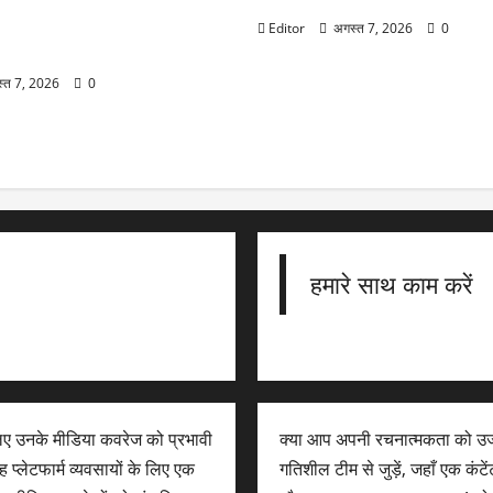
vasya 2026 Date: हरियाली
्य नक्षत्र में होगा स्नान-दान, जानें
Editor
अगस्त 7, 2026
0
ों को तर्पण देने का समय
्त 7, 2026
0
हमारे साथ काम करें
लिए उनके मीडिया कवरेज को प्रभावी
क्या आप अपनी रचनात्मकता को उज
 प्लेटफार्म व्यवसायों के लिए एक
गतिशील टीम से जुड़ें, जहाँ एक कंट