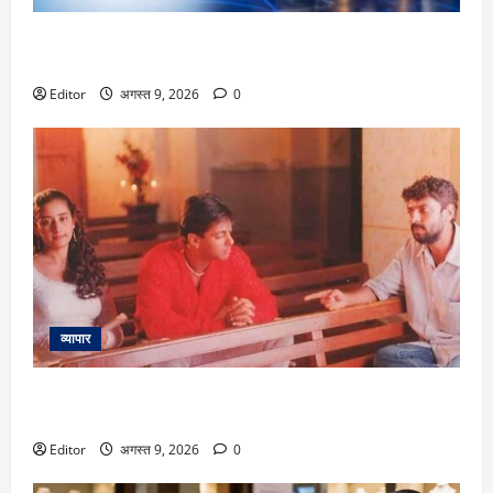
IPO Next Week: आईपीओ मार्केट में फिर मचेगी धूम! अगले हफ्ते खुलेंगे
₹7,700 करोड़ के 9 नए IPO, 8 कंपनियों की होगी लिस्टिंग
Editor
अगस्त 9, 2026
0
व्यापार
‘खामोशी द म्यूजिकल’ के 30 साल हुए पूरे, इन 7 वजहों से संजय लीला
भंसाली की फिल्म बनीं क्लासिक
Editor
अगस्त 9, 2026
0