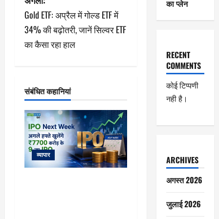
अगला:
का प्लेन
गे
Gold ETF: अप्रैल में गोल्ड ETF में
श
34% की बढ़ोतरी, जानें सिल्वर ETF
का कैसा रहा हाल
न
RECENT
COMMENTS
कोई टिप्पणी
संबंधित कहानियां
नही है।
व्यापार
ARCHIVES
अगस्त 2026
IPO Next Week: आईपीओ मार्केट में
फिर मचेगी धूम! अगले हफ्ते खुलेंगे
₹7,700 करोड़ के 9 नए IPO, 8
जुलाई 2026
कंपनियों की होगी लिस्टिंग