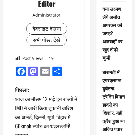
Editor
क्या लक्ष्मण
Administrator
लेंगे अजीत
अगरकर की
बेवसाइट देखना
जगह?
सभी पोस्ट देखें
अफवाहों पर
खुद तोड़ी
चुप्पी
Post Views:
19
Facebook
Mastodon
Email
Share
बारामती में
एयरक्राफ्ट
पो
दुर्घटना,
पिछला:
ट्रेनिंग विमान
आज का मौसम 12 मई: इन राज्यों में
स्ट
हादसे का
IMD ने जारी किया तूफानी बारिश
शिकार, यहीं
ने
का अलर्ट, दिल्ली, यूपी, बिहार में
क्रैश हुआ था
60kmph स्पीड का थंडरस्टॉर्म!
वि
अजित पवार