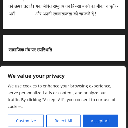
को ऊपर उठाएँ। एक जीवंत समुदाय का हिस्सा बनने का मौका न चूकें -
अभी
आवेदन करें
और अपनी रचनात्मकता को चमकने दें !
सामाजिक मंच पर उपस्थिति
X
We value your privacy
We use cookies to enhance your browsing experience,
serve personalized ads or content, and analyze our
हमसे जुड़ें
आधिकारिक नीति पृष्ठ (Privacy Policy)
traffic. By clicking "Accept All", you consent to our use of
हमारे बारे में जानें
हमसे संपर्क करें
cookies.
Copyright © All rights reserved.
|
MoreNews
द्धारा AF
Customize
Reject All
Accept All
themes.