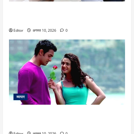
8th Pay Commission: दिल्ली में खत्म हुईं बैठकें, कर्मचारियों की मांग
कम से कम ₹52,600 हो बेसिक सैलरी! समझिए फिटमेंट फैक्टर का
गणित
Editor
अगस्त 10, 2026
0
व्यापार
25 Years Of Dil Chahta Hai: ‘जानें क्यों लोग प्यार करते हैं’ गाने की
शूटिंग के दौरान जब भूख से तड़प उठीं प्रीति जिंटा, जानें दिलचस्प
किस्सा
Editor
अगस्त 10, 2026
0