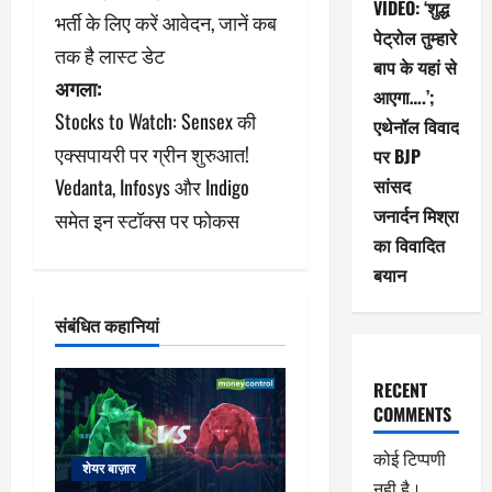
VIDEO: ‘शुद्ध
ने
भर्ती के लिए करें आवेदन, जानें कब
पेट्रोल तुम्हारे
तक है लास्ट डेट
वि
बाप के यहां से
अगला:
आएगा….’;
गे
Stocks to Watch: Sensex की
एथेनॉल विवाद
श
एक्सपायरी पर ग्रीन शुरुआत!
पर BJP
सांसद
Vedanta, Infosys और Indigo
न
जनार्दन मिश्रा
समेत इन स्टॉक्स पर फोकस
का विवादित
बयान
संबंधित कहानियां
RECENT
COMMENTS
कोई टिप्पणी
शेयर बाज़ार
नही है।