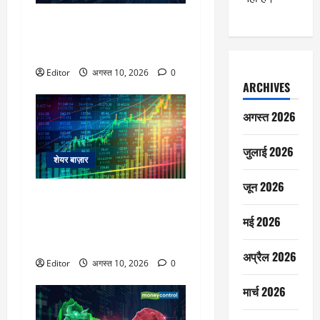
Trading Plan: अपसाइड मोमेंटम के
पीछे भागने के बजाय मजबूत सपोर्ट
जोन के पास गिरावट पर करें खरीदारी
Editor
अगस्त 10, 2026
0
ARCHIVES
अगस्त 2026
जुलाई 2026
शेयर बाज़ार
जून 2026
Market cues : 24800 के नीचे बने
रहने तक निफ्टी में कंसोलीडेशन जारी
मई 2026
रहने की उम्मीद,इस दीवार के पार होने
पर ही आएगी तेजी
अप्रैल 2026
Editor
अगस्त 10, 2026
0
मार्च 2026