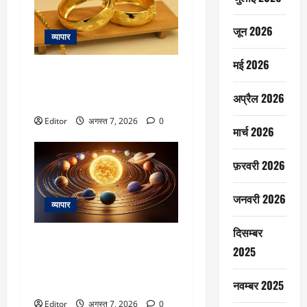
जून 2026
व्यापार
मई 2026
Gold Rate Today: सोने का भाव और
बढ़ा; मुंबई, कोलकाता में ₹137260 पर
अप्रैल 2026
22 कैरेट
Editor
अगस्त 7, 2026
0
मार्च 2026
फ़रवरी 2026
जनवरी 2026
व्यापार
दिसम्बर
Navpancham Yog: राहु और मंगल के
2025
बीच बना नवपंचम योग 4 राशियों को
बनाएगा मालामाल, जानें कौन सी हैं ये
नवम्बर 2025
राशियां
Editor
अगस्त 7, 2026
0