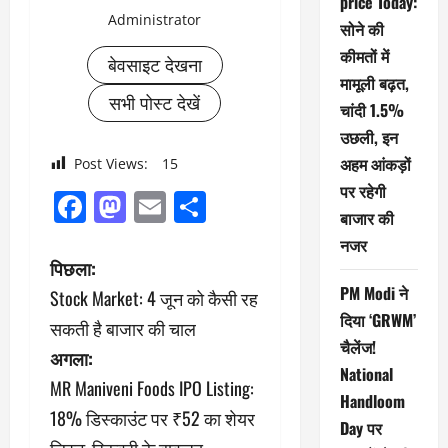
price Today:
Administrator
सोने की
कीमतों में
बेवसाइट देखना
मामूली बढ़त,
सभी पोस्ट देखें
चांदी 1.5%
उछली, इन
अहम आंकड़ों
Post Views:
15
पर रहेगी
Facebook
Mastodon
Email
Share
बाजार की
नजर
पो
पिछला:
PM Modi ने
Stock Market: 4 जून को कैसी रह
स्ट
दिया ‘GRWM’
सकती है बाजार की चाल
ने
चैलेंज!
अगला:
National
MR Maniveni Foods IPO Listing:
वि
Handloom
18% डिस्काउंट पर ₹52 का शेयर
Day पर
गे