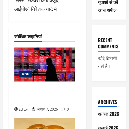
लिस्ट, रिकवरी के बावजूद
युवाओं से की
श
आईपीओ निवेशक घाटे में
खास अपील
न
संबंधित कहानियां
RECENT
COMMENTS
कोई टिप्पणी
नही है।
व्यापार
Asian Market Today: एशियाई
बाजारों में गिरावट, कोस्पी, निक्केई
1.5% टूटा
ARCHIVES
Editor
अगस्त 7, 2026
0
अगस्त 2026
जुलाई 2026