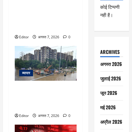
Donald Trump: ‘हमारे पास हथियारों
कोई टिप्पणी
की कमी नहीं’ ट्रंप ने अमेरिकी
नही है।
मिसाइलों की कमी की खबरों को किया
खारिज, कहा- ईरान के साथ जल्द
होगा समझौता
Editor
अगस्त 7, 2026
0
ARCHIVES
अगस्त 2026
व्यापार
जुलाई 2026
गुरुग्राम में बाढ़ जैसे हालात इस बीच
जून 2026
कंपनी के मैनेजर ने पूछा- टाइम पर
ऑफिस कौन आया? तो भड़के लोग
मई 2026
कहने लगे ये बातें
Editor
अगस्त 7, 2026
0
अप्रैल 2026