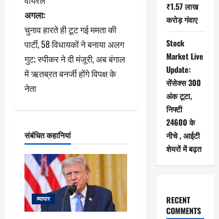
वायरल
वि
₹1.57 लाख
अगला:
करोड़ गंवाए
गे
चुनाव हारते ही टूट गई ममता की
श
Stock
पार्टी, 58 विधायकों ने बनाया अलग
Market Live
गुट; स्पीकर ने दी मंजूरी, अब बंगाल
न
Update:
में ऋतब्रत बनर्जी होंगे विपक्ष के
सेंसेक्स 300
नेता
अंक टूटा,
निफ्टी
24600 के
संबंधित कहानियां
नीचे , आईटी
शेयरों में बढ़त
RECENT
व्यापार
COMMENTS