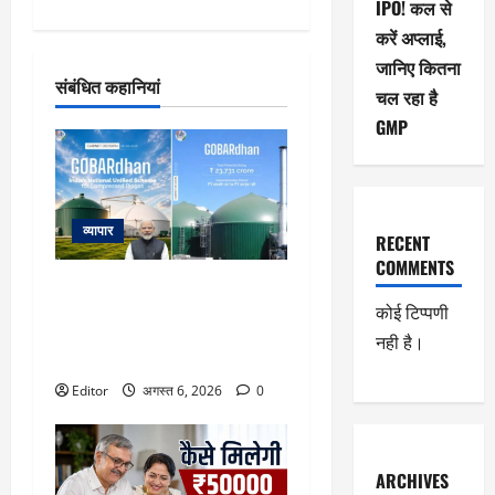
IPO! कल से
करें अप्लाई,
जानिए कितना
संबंधित कहानियां
चल रहा है
GMP
व्यापार
RECENT
COMMENTS
23731 करोड़ की गोबरधन स्कीम को
मिली मंजूरी, जानिए इससे किसानों के
कोई टिप्पणी
लिए इनकम के कौन-कौन से नए रास्ते
नही है।
खुलेंगे
Editor
अगस्त 6, 2026
0
ARCHIVES