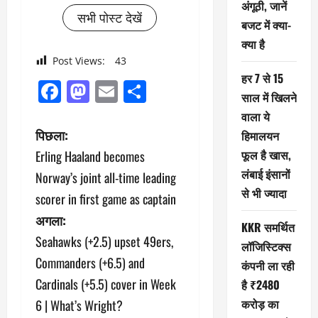
अंगूठी, जानें
सभी पोस्ट देखें
बजट में क्या-
क्या है
Post Views:
43
हर 7 से 15
Facebook
Mastodon
Email
Share
साल में खिलने
वाला ये
पो
पिछला:
हिमालयन
फूल है खास,
Erling Haaland becomes
स्ट
लंबाई इंसानों
Norway’s joint all-time leading
ने
से भी ज्यादा
scorer in first game as captain
अगला:
वि
KKR समर्थित
Seahawks (+2.5) upset 49ers,
लॉजिस्टिक्स
गे
Commanders (+6.5) and
कंपनी ला रही
श
Cardinals (+5.5) cover in Week
है ₹2480
करोड़ का
6 | What’s Wright?
न