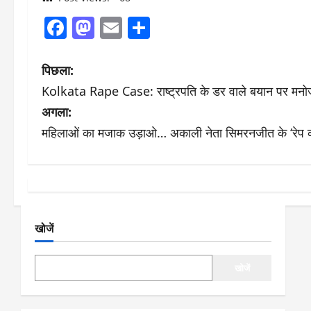
Facebook
Mastodon
Email
Share
पो
पिछला:
Kolkata Rape Case: राष्ट्रपति के डर वाले बयान पर मनो
स्ट
अगला:
ने
महिलाओं का मजाक उड़ाओ… अकाली नेता सिमरनजीत के ‘रेप का त
वि
गे
श
खोजें
न
खोजें