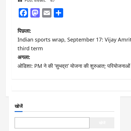
Post Views:
47
Facebook
Mastodon
Email
Share
पो
पिछला:
Indian sports wrap, September 17: Vijay Amri
स्ट
third term
ने
अगला:
ओडिशा: PM ने की ‘सुभद्रा’ योजना की शुरुआत; परियोजनाओ
वि
गे
श
न
खोजें
खोजें