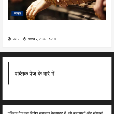
व्यापार
Stock to Invest: कल्याण ज्वेलर्स का शेयर 40% चढ़ सकता है,
जेफरीज ने दी निवेश की सलाह
Editor
अगस्त 7, 2026
0
पब्लिक पेज के बारे में
पब्लिक पेज एक विशेष समाचार वेबसाइट है, जो व्यवसायों और संगठनों