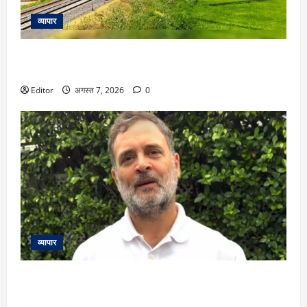
व्यापार
राजधानी सा आराम, बुलेट जैसी रफ्तार, वंदे भारत ने बदल दिए 6 ट्रेन
के रुट!
Editor
अगस्त 7, 2026
0
व्यापार
‘वो कूल हैं’: राहुल गांधी ने बताया कौन है उनका फेवरेट BJP नेता? बोले-
‘हेलो, अंकल!’