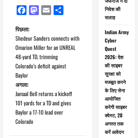
जेफरीज ने दी
Facebook
Mastodon
Email
Share
निवेश की
सलाह
पो
पिछला:
Indian Army
Shedeur Sanders connects with
स्ट
Cyber
Omarion Miller for an UNREAL
Quest
ने
48-yard TD, trimming
2026: देश
की साइबर
Colorado’s deficit against
वि
सुरक्षा को
Baylor
गे
मजबूत करने
अगला:
के लिए सेना
श
Jamaal Bell returns a kickoff
आयोजित
101 yards for a TD and gives
न
करेगी साइबर
Baylor a 17-10 lead over
क्वेस्ट, 20
Colorado
अगस्त तक
करें आवेदन