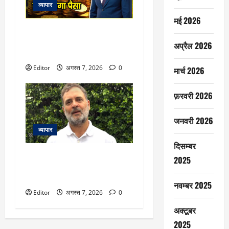
व्यापार
मई 2026
Market Insight : वीकेंड में कोई
ट्रेड लेकर ना जाएं, जो भी है उससे
अप्रैल 2026
आज ही निपटा कर जाएं
Editor
अगस्त 7, 2026
0
मार्च 2026
फ़रवरी 2026
जनवरी 2026
व्यापार
दिसम्बर
‘वो कूल हैं’: राहुल गांधी ने बताया कौन
2025
है उनका फेवरेट BJP नेता? बोले-
‘हेलो, अंकल!’
नवम्बर 2025
Editor
अगस्त 7, 2026
0
अक्टूबर
2025