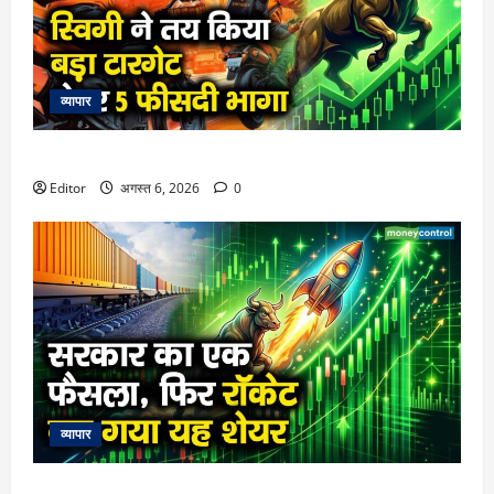
व्यापार
स्विगी ने तय किया बड़ा टारगेट, शेयर 5 फीसदी भागा
Editor
अगस्त 6, 2026
0
व्यापार
सरकार का एक फैसला, फिर रॉकेट बन गया यह शेयर