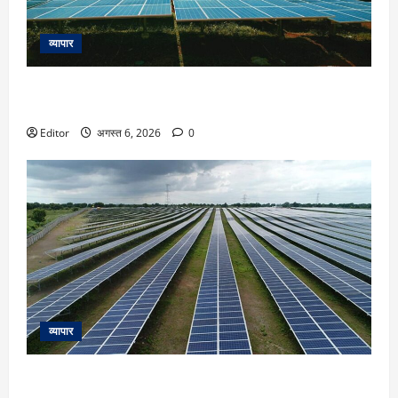
व्यापार
Oneindig Tech IPO Listing: लिस्ट होते ही अपर सर्किट, 25%
प्रीमियम पर एंट्री के बाद और चढ़ा ₹96 का शेयर
Editor
अगस्त 6, 2026
0
व्यापार
Juniper Green Energy IPO Listing: ₹245 पर लिस्ट ₹225 का
शेयर, खुदरा निवेशकों का हिस्सा नहीं भरा था पूरा