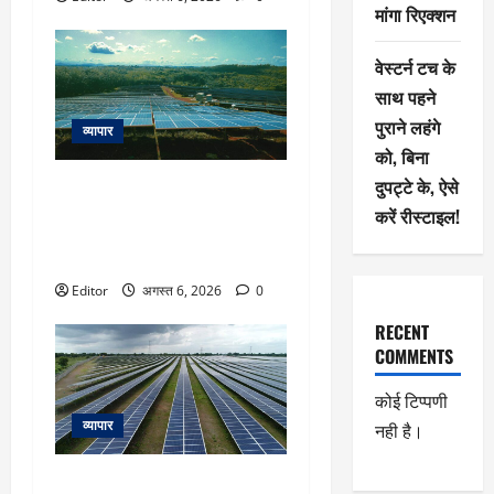
मांगा रिएक्शन
वेस्टर्न टच के
साथ पहने
पुराने लहंगे
व्यापार
को, बिना
दुपट्टे के, ऐसे
Oneindig Tech IPO Listing: लिस्ट
होते ही अपर सर्किट, 25% प्रीमियम
करें रीस्टाइल!
पर एंट्री के बाद और चढ़ा ₹96 का
शेयर
Editor
अगस्त 6, 2026
0
RECENT
COMMENTS
कोई टिप्पणी
व्यापार
नही है।
Juniper Green Energy IPO