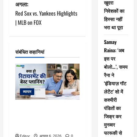
खुदरा
अगला:
वि
निवेशकों का
Red Sox vs. Yankees Highlights
गे
हिस्सा नहीं
| MLB on FOX
भरा था पूरा
श
Samay
न
Raina: ‘अब
संबंधित कहानियां
इस पर
बोलो…’, समय
रैना ने
‘इंडियाज़ गॉट
लेटेंट’ शो में
व्यापार
कश्मीरी
Retirement Planning: क्या हो
पंडितों का
रिटायरमेंट की बेस्ट प्लानिंग, कितना
जिक्र कर
फंड रहेगा पर्याप्त? एक्सपर्ट ने समझा
मुनव्वर
दिया पूरा कैलकुलेशन
फारूकी से
Editor
अगस्त 6, 2026
0