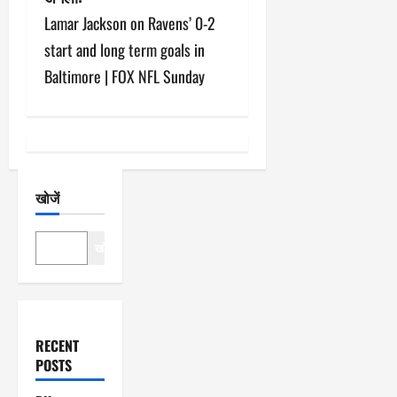
वि
Lamar Jackson on Ravens’ 0-2
गे
start and long term goals in
श
Baltimore | FOX NFL Sunday
न
खोजें
खोजें
RECENT
POSTS