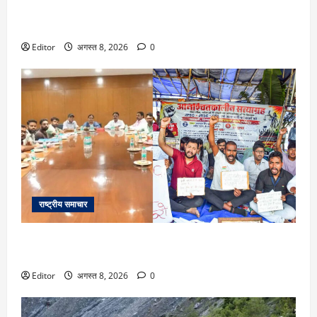
DU Admission 2026: दिल्ली यूनिवर्सिटी का बड़ा फैसला, CUET के
साथ 12वीं के मार्क्स से भी मिलेगा दाखिला
Editor
अगस्त 8, 2026
0
राष्ट्रीय समाचार
Ranchi: छात्रों से दूसरे दौर की बातचीत बेनतीजा, रविवार को फिर
होगी मीटिंग, MLA जयराम महतो ने किया अनशन का ऐलान
Editor
अगस्त 8, 2026
0