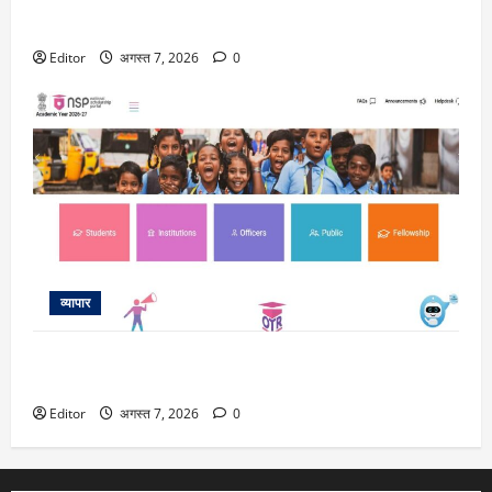
Market View : ऑटो और ऑटो एंसिलियरी का फ्यूचर अच्छा, आईटी
सेक्टर को लेकर रहें सतर्क-हेमंत कानावाला
Editor
अगस्त 7, 2026
0
व्यापार
NMMSS Scholarship 2026-27: 8वीं के बाद पैसों की कमी से नहीं
रुकेगी पढ़ाई, एनएमएमएसएस स्कॉलरशिप के लिए शुरू हुए आवेदन
Editor
अगस्त 7, 2026
0