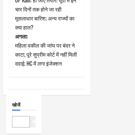
UP Rain: हो जाएं तैयार! यूपी में इन
स्ट
चार दिनों तक होने जा रही
ने
मूसलाधार बारिश; अन्य राज्यों का
क्या हाल?
वि
अगला:
गे
महिला वकील की जांघ पर बंदर ने
श
काटा, पूरे सुप्रीम कोर्ट में नहीं मिली
दवाई; HC में लगा इंजेक्शन
न
खोजें
खोजें