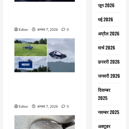
जून 2026
Titan Q1 Profit: नेट प्रॉफिट 65%
बढ़कर 1699 करोड़ रुपये, रेवेन्यू में
मई 2026
24 फीसदी इजाफा
Editor
अगस्त 7, 2026
0
अप्रैल 2026
मार्च 2026
फ़रवरी 2026
व्यापार
जनवरी 2026
Flying Car: उत्तराखंड के इस व्यक्ति
ने खुदकी बनाई फ्लाइंग कार की ली
दिसम्बर
टेस्ट-ड्राइव, इंटरनेट ने’देसी जुगाड़’
2025
की खूब हो रही तारीफ
Editor
अगस्त 7, 2026
0
नवम्बर 2025
अक्टूबर