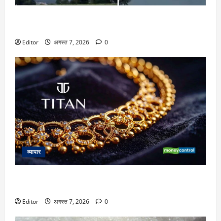
Flying Car: उत्तराखंड के इस व्यक्ति ने खुदकी बनाई फ्लाइंग कार की
ली टेस्ट-ड्राइव, इंटरनेट ने’देसी जुगाड़’ की खूब हो रही तारीफ
Editor
अगस्त 7, 2026
0
व्यापार
Titan Q1 Profit: नेट प्रॉफिट 65% बढ़कर 1699 करोड़ रुपये, रेवेन्यू
में 24 फीसदी इजाफा
Editor
अगस्त 7, 2026
0