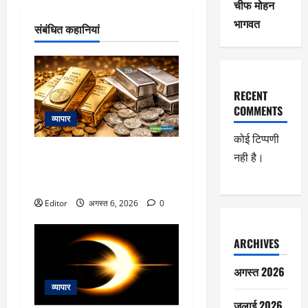
चीफ मोहन
भागवत
संबंधित कहानियां
RECENT
COMMENTS
व्यापार
कोई टिप्पणी
Gold Silver Rates Today: दिल्ली में
नही है।
एक दिन में 3800 रुपये चढ़ा सोना,
चांदी भी उछली
Editor
अगस्त 6, 2026
0
ARCHIVES
अगस्त 2026
व्यापार
जुलाई 2026