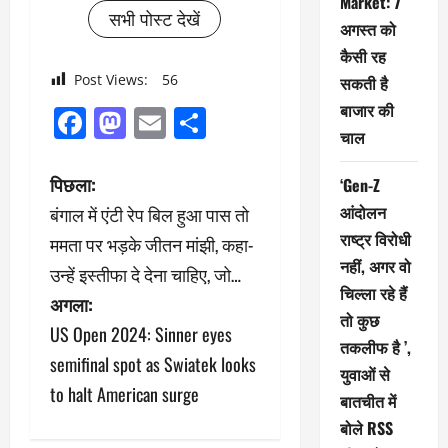
Market: 7
सभी पोस्ट देखें
अगस्त को
कैसी रह
Post Views:
56
सकती है
बाजार की
Facebook
Mastodon
Email
Share
चाल
पो
पिछला:
‘Gen-Z
आंदोलन
बंगाल में एंटी रेप बिल हुआ पास तो
स्ट
राष्ट्र विरोधी
ममता पर भड़के जीतन मांझी, कहा-
ने
नहीं, अगर वो
उन्हें इस्तीफा दे देना चाहिए, जो…
चिल्ला रहे हैं
अगला:
वि
तो कुछ
US Open 2024: Sinner eyes
गे
तकलीफ है ’,
semifinal spot as Swiatek looks
युवाओं से
श
to halt American surge
बातचीत में
बोले RSS
न