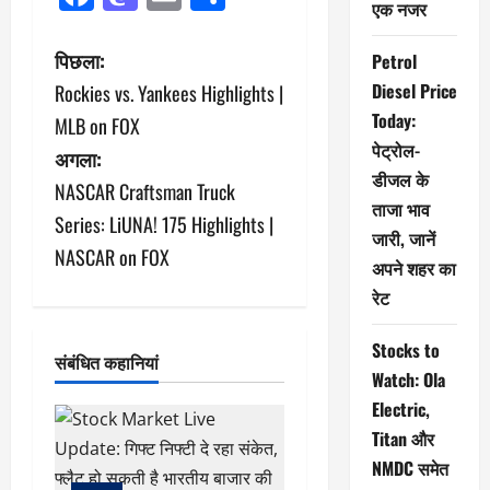
एक नजर
पो
पिछला:
Petrol
Diesel Price
Rockies vs. Yankees Highlights |
स्ट
Today:
MLB on FOX
ने
पेट्रोल-
अगला:
डीजल के
NASCAR Craftsman Truck
वि
ताजा भाव
Series: LiUNA! 175 Highlights |
गे
जारी, जानें
NASCAR on FOX
अपने शहर का
श
रेट
न
Stocks to
संबंधित कहानियां
Watch: Ola
Electric,
Titan और
NMDC समेत