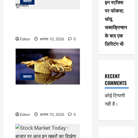
इन स्टॉक्स
व्यापार
पर फोकस;
Stock Market Live Update: गिफ्ट
धांसू
निफ्टी दे रहा संकेत, फ्लैट हो सकती है
सब्सक्रिप्शन
भारतीय बाजार की शुरुआत
के बाद एक
Editor
अगस्त 10, 2026
0
लिस्टिंग भी
RECENT
व्यापार
COMMENTS
Gold Rate Today: सावन के दूसरे
कोई टिप्पणी
सोमवार को सोना हुआ सस्ता, 10 बड़े
नही है।
शहरों में इतनी रह गई कीमत
Editor
अगस्त 10, 2026
0