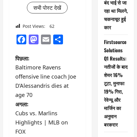
बंद भाई से जा
सभी पोस्ट देखें
रहा था मिलने,
चकनाचूर हुई
Post Views:
62
कार
Facebook
Mastodon
Email
Share
Firstsource
Solutions
पो
पिछला:
Q1 Results:
नतीजों के बाद
Baltimore Ravens
स्ट
शेयर 16%
offensive line coach Joe
ने
टूटा, मुनाफा
D’Alessandris dies at
19% गिरा,
वि
age 70
रेवेन्यू और
अगला:
गे
मार्जिन का
Cubs vs. Marlins
अनुमान
श
Highlights | MLB on
बरकरार
FOX
न