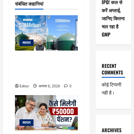
IPO! कल से
संबंधित कहानियां
करें अप्लाई,
जानिए कितना
चल रहा है
GMP
व्यापार
23731 करोड़ की गोबरधन स्कीम को
मिली मंजूरी, जानिए इससे किसानों के
RECENT
लिए इनकम के कौन-कौन से नए रास्ते
COMMENTS
खुलेंगे
कोई टिप्पणी
Editor
अगस्त 6, 2026
0
नही है।
व्यापार
ARCHIVES