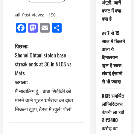
अंगूठी, जानें
बजट में क्या-
Post Views:
150
क्या है
Facebook
Mastodon
Email
Share
हर 7 से 15
साल में खिलने
पो
पिछला:
वाला ये
Shohei Ohtani stolen base
स्ट
हिमालयन
streak ends at 36 in NLCS vs.
फूल है खास,
ने
Mets
लंबाई इंसानों
से भी ज्यादा
अगला:
वि
मैं नाबालिग हूं… बाबा सिद्दीकी को
गे
KKR समर्थित
मारने वाले शूटर धर्मराज का दावा
लॉजिस्टिक्स
श
निकला झूठा, टेस्ट में खुली पोली
कंपनी ला रही
न
है ₹2480
करोड़ का