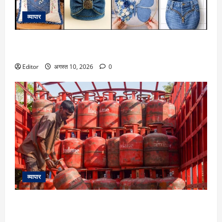
व्यापार
कबाड़ से जुगाड़! पुरानी डेनिम से बनाएं खूबसूरत और लक्जरी डेकोरेटिव
आइटम्स
Editor
अगस्त 10, 2026
0
व्यापार
LPG Price 10 August: आज फिर बदल गए 14.2 और 19 KG सिलेंडर
के रेट? चेक करें दिल्ली से पटना तक के दाम