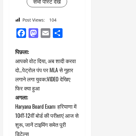
सभी पोस्ट देखें
Post Views:
104
Facebook
Mastodon
Email
Share
पो
पिछला:
आपको वोट दिया, अब शादी करवा
स्ट
दो…पेट्रोल पंप पर MLA से गुहार
ने
लगाने लगा युवक;VIDEO देखिए
फिर क्या हुआ
वि
अगला:
गे
Haryana Board Exam: हरियाणा में
श
10वीं-12वीं बोर्ड की परीक्षाएं आज से
शुरू, जानें टाइमिंग समेत पूरी
न
डिटेल्स