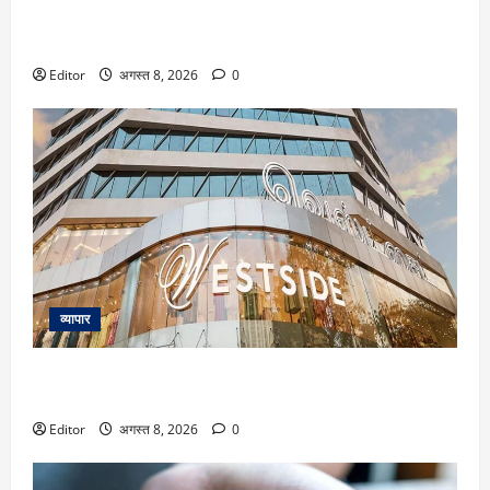
Silver Price Today: चांदी फिर हुई महंगी! ₹2.40 लाख के करीब
पहुंचा भाव, जानें आपके शहर का रेट
Editor
अगस्त 8, 2026
0
व्यापार
Trent के शेयर में 26% तक उछाल का दम! मोतीलाल ओसवाल ने दी
खरीद की सलाह; दूसरे ब्रोकरेजेज का क्या है व्यू
Editor
अगस्त 8, 2026
0