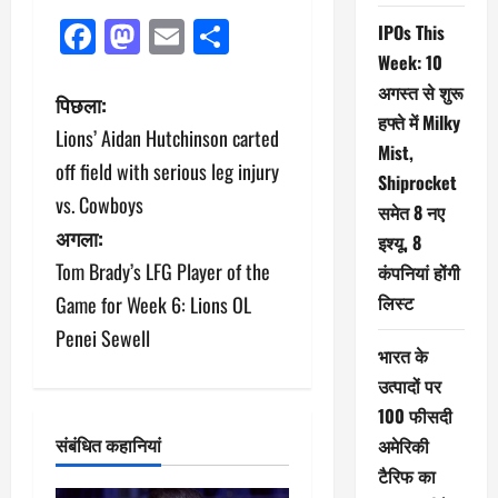
Facebook
Mastodon
Email
Share
IPOs This
Week: 10
अगस्त से शुरू
पो
पिछला:
हफ्ते में Milky
Lions’ Aidan Hutchinson carted
स्ट
Mist,
off field with serious leg injury
Shiprocket
ने
vs. Cowboys
समेत 8 नए
अगला:
वि
इश्यू, 8
Tom Brady’s LFG Player of the
कंपनियां होंगी
गे
लिस्ट
Game for Week 6: Lions OL
श
Penei Sewell
भारत के
न
उत्पादों पर
100 फीसदी
संबंधित कहानियां
अमेरिकी
टैरिफ का