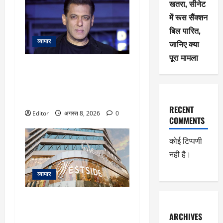
खतरा, सीनेट
में रूस सैंक्शन
बिल पारित,
व्यापार
जानिए क्या
पूरा मामला
Salman Khan: सलमान खान के
बांद्रा स्थित घर के बाहर तैनात मुंबई
पुलिस के कॉन्स्टेबल की हार्ट अटैक से
मौत
RECENT
Editor
अगस्त 8, 2026
0
COMMENTS
कोई टिप्पणी
नही है।
व्यापार
Trent के शेयर में 26% तक उछाल
का दम! मोतीलाल ओसवाल ने दी
ARCHIVES
खरीद की सलाह; दूसरे ब्रोकरेजेज का