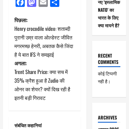
Facebook
Mastodon
Email
Share
नए ‘इस्लामिक
NATO’ का
भारत के लिए
पो
पिछला:
क्या मायने है?
Henry crocodile video: शताब्दी
स्ट
पुरानी उम्र वाला ओल्डेस्ट जीवित
ने
मगरमच्छ हेनरी, अबतक कैसे जिंदा
है ये बात IFS ने समझाई
वि
RECENT
COMMENTS
अगला:
गे
Trent Share Price: क्या सच में
कोई टिप्पणी
श
35% क्रैश हुआ है Zudio की
नही है।
ओनर का शेयर? क्यों दिख रही है
न
इतनी बड़ी गिरावट
ARCHIVES
संबंधित कहानियां