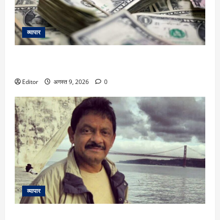
व्यापार
FPI की खरीद जारी, अगस्त के पहले हफ्ते में भारतीय शेयरों में लगाए
₹12921 करोड़
Editor
अगस्त 9, 2026
0
व्यापार
Shakeel Noorani: रेप केस में डायरेक्टर शकील नूरानी गिरफ्तार,