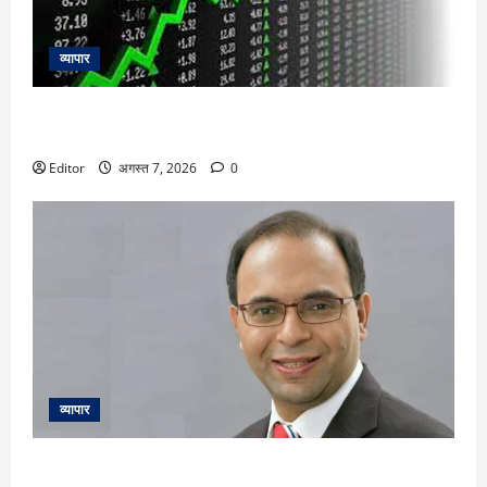
व्यापार
Samvardhana International shares: Q1 नतीजों ने भरा जोश, 8%
उछलकर रिकॉर्ड हाई पर शेयर, ब्रोकरेज बुलिश
Editor
अगस्त 7, 2026
0
व्यापार
Market View : ऑटो और ऑटो एंसिलियरी का फ्यूचर अच्छा, आईटी