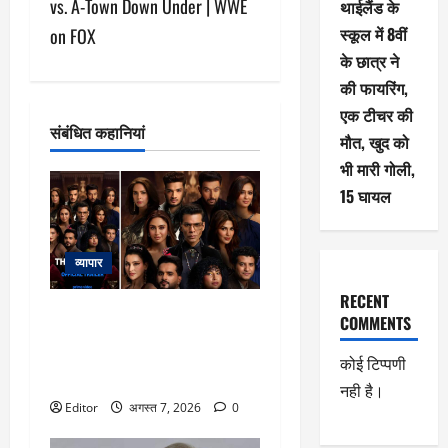
vs. A-Town Down Under | WWE
थाईलैंड के
न
स्कूल में 8वीं
on FOX
के छात्र ने
की फायरिंग,
एक टीचर की
संबंधित कहानियां
मौत, खुद को
भी मारी गोली,
15 घायल
व्यापार
RECENT
The Traitors 2 Trailer: भरोसा,
COMMENTS
धोखा और साजिश से भरा ‘द ट्रेटर्स’
सीजन 2 का ट्रेलर हुआ रिलीज, करण
कोई टिप्पणी
जौहर लगाएंगे गेम में तड़का
नही है।
Editor
अगस्त 7, 2026
0