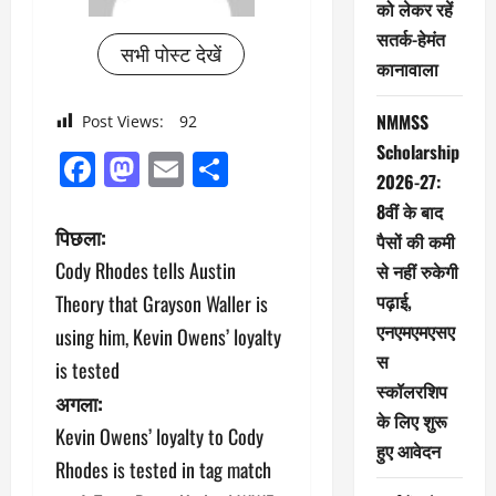
को लेकर रहें
सतर्क-हेमंत
सभी पोस्ट देखें
कानावाला
NMMSS
Post Views:
92
Scholarship
Facebook
Mastodon
Email
Share
2026-27:
8वीं के बाद
पो
पिछला:
पैसों की कमी
Cody Rhodes tells Austin
से नहीं रुकेगी
स्ट
पढ़ाई,
Theory that Grayson Waller is
ने
एनएमएमएसए
using him, Kevin Owens’ loyalty
स
is tested
वि
स्कॉलरशिप
अगला:
गे
के लिए शुरू
Kevin Owens’ loyalty to Cody
हुए आवेदन
श
Rhodes is tested in tag match