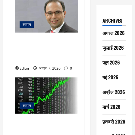
ARCHIVES
व्यापार
अगस्त 2026
Market View : ऑटो और ऑटो
एंसिलियरी का फ्यूचर अच्छा, आईटी
जुलाई 2026
सेक्टर को लेकर रहें सतर्क-हेमंत
कानावाला
जून 2026
Editor
अगस्त 7, 2026
0
मई 2026
अप्रैल 2026
मार्च 2026
व्यापार
फ़रवरी 2026
Samvardhana International
shares: Q1 नतीजों ने भरा जोश, 8%
उछलकर रिकॉर्ड हाई पर शेयर,