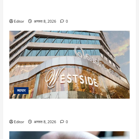
Silver Price Today: चांदी फिर हुई महंगी! ₹2.40 लाख के करीब
पहुंचा भाव, जानें आपके शहर का रेट
Editor
अगस्त 8, 2026
0
व्यापार
Trent के शेयर में 26% तक उछाल का दम! मोतीलाल ओसवाल ने दी
खरीद की सलाह; दूसरे ब्रोकरेजेज का क्या है व्यू
Editor
अगस्त 8, 2026
0