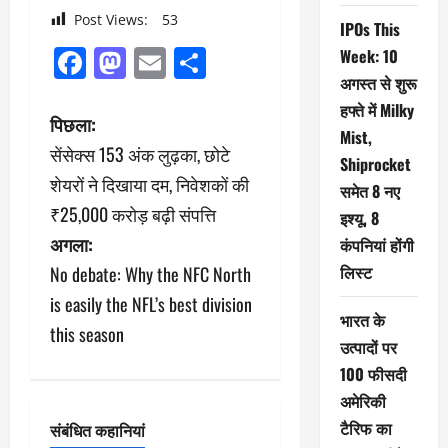
Post Views:
53
IPOs This
Facebook
Mastodon
Email
Share
Week: 10
अगस्त से शुरू
हफ्ते में Milky
पो
पिछला:
Mist,
सेंसेक्स 153 अंक लुढ़का, छोटे
स्ट
Shiprocket
शेयरों ने दिखाया दम, निवेशकों की
समेत 8 नए
ने
₹25,000 करोड़ बढ़ी संपत्ति
इश्यू, 8
अगला:
वि
कंपनियां होंगी
लिस्ट
No debate: Why the NFC North
गे
is easily the NFL’s best division
भारत के
श
this season
उत्पादों पर
न
100 फीसदी
अमेरिकी
टैरिफ का
संबंधित कहानियां