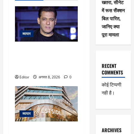
खतरा, सीनेट
में रूस सैंक्शन
बिल पारित,
जानिए क्या
पूरा मामला
व्यापार
Salman Khan: सलमान खान के
बांद्रा स्थित घर के बाहर तैनात मुंबई
पुलिस के कॉन्स्टेबल की हार्ट अटैक से
RECENT
मौत
COMMENTS
Editor
अगस्त 8, 2026
0
कोई टिप्पणी
नही है।
व्यापार
Trent के शेयर में 26% तक उछाल
ARCHIVES