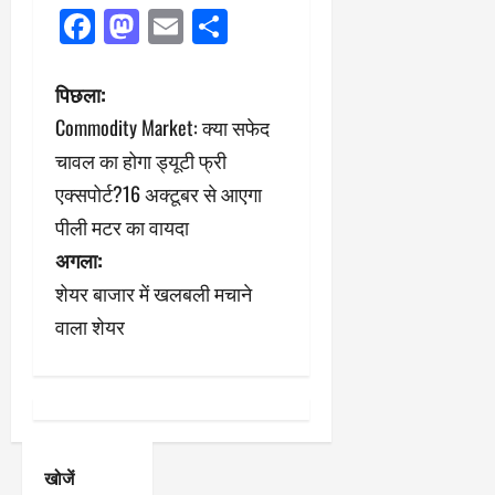
Facebook
Mastodon
Email
Share
पो
पिछला:
Commodity Market: क्या सफेद
स्ट
चावल का होगा ड्यूटी फ्री
ने
एक्सपोर्ट?16 अक्टूबर से आएगा
पीली मटर का वायदा
वि
अगला:
गे
शेयर बाजार में खलबली मचाने
श
वाला शेयर
न
खोजें