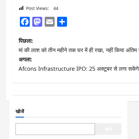
Post Views:
44
Facebook
Mastodon
Email
Share
पो
पिछला:
मां की लाश को तीन महीने तक घर में ही रखा, नहीं किया अंतिम सं
स्ट
अगला:
ने
Afcons Infrastructure IPO: 25 अक्टूबर से लगा सकेंगे पैसे, क
वि
गे
श
खोजें
न
खोजें