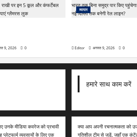
व्यापार
dhan Outfit Ideas: महंगे
अब होर्मुज की टेंशन खत्म! रूस ने 
त नहीं! राखी पर इन 5 कूल और
भारत तक बिना समुद्र पार किए पहुंचे
फिट्स से पाएं ग्लैमरस लुक
से नई दिल्ली तक बनेगी रेल लाइन?
्त 9, 2026
0
Editor
अगस्त 9, 2026
0
हमारे साथ काम करें
लिए उनके मीडिया कवरेज को प्रभावी
क्या आप अपनी रचनात्मकता को उज
 प्लेटफार्म व्यवसायों के लिए एक
गतिशील टीम से जुड़ें, जहाँ एक कंट