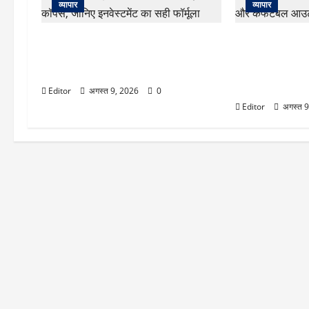
व्यापार
व्यापार
SBI Schemes: कम जोखिम में तगड़ा
Raksha Band
रिटर्न! SBI की इन 5 स्कीम्स से बनाएं बड़ा
महंगे लहंगे की जर
कॉर्पस, जानिए इनवेस्टमेंट का सही फॉर्मूला
कूल और कंफर्टेब
ग्लैमरस लुक
Editor
अगस्त 9, 2026
0
Editor
अगस्त 