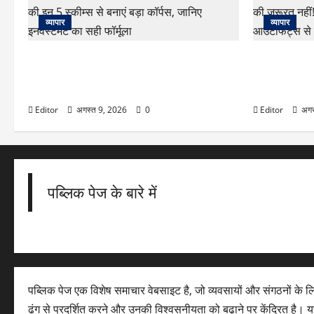
व्यापार
व्यापार
SBI Schemes: कम जोखिम में तगड़ा रिटर्न!
Raksha Ban
SBI की इन 5 स्कीम्स से बनाएं बड़ा कॉर्पस, जानिए
लहंगे की जरूर
इनवेस्टमेंट का सही फॉर्मूला
कंफर्टेबल आउट
Editor
अगस्त 9, 2026
0
Editor
अगस
पब्लिक पेज के बारे में
पब्लिक पेज एक विशेष समाचार वेबसाइट है, जो व्यवसायों और संगठनों के 
ढंग से प्रदर्शित करने और उनकी विश्वसनीयता को बढ़ाने पर केंद्रित है। यह