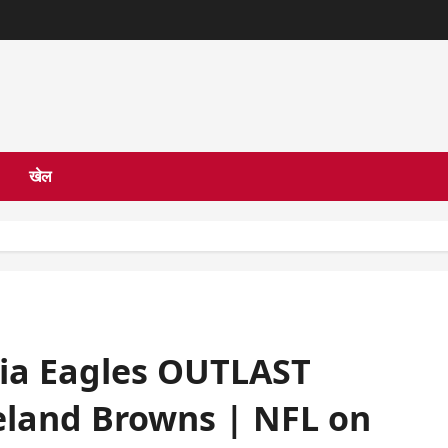
खेल
hia Eagles OUTLAST
eland Browns | NFL on