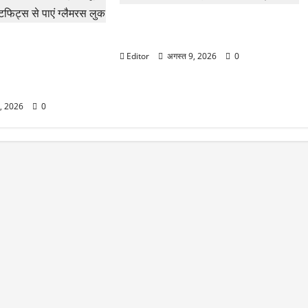
FPI की खरीद जारी, अगस्त के पहले हफ्ते में
भारतीय शेयरों में लगाए ₹12921 करोड़
han Outfit Ideas:
ूरत नहीं! राखी पर इन 5
Editor
अगस्त 9, 2026
0
ल आउटफिट्स से पाएं
9, 2026
0