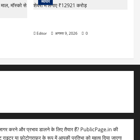
व्यापार
FPI की खरीद जारी, अगस्त के पहले हफ्ते में
भारतीय शेयरों में लगाए ₹12921 करोड़
चली ऐसी चाल कि
गा माल, मॉस्को
Editor
अगस्त 9, 2026
0
ागर करने और प्रभाव डालने के लिए तैयार हैं? PublicPage.in की
ेंट राइटर या फ़ोटोग्राफ़र के रूप में आपकी प्रतिभा को महत्व दिया जाएगा