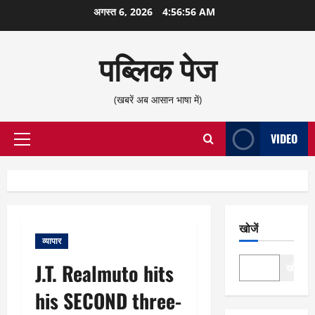
छोड़कर
अगस्त 6, 2026
4:56:56 AM
सामग्री
पर
पब्लिक पेज
जाएँ
(खबरें अब आसान भाषा में)
VIDEO
प्राथमिक
सूची
खोजें
व्यापार
J.T. Realmuto hits
खोजें
his SECOND three-