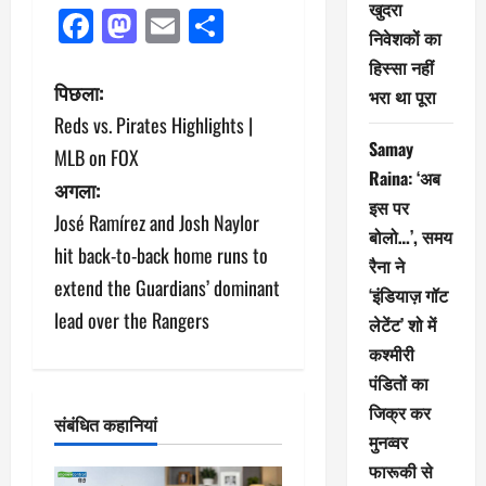
खुदरा
Facebook
Mastodon
Email
Share
निवेशकों का
हिस्सा नहीं
पो
पिछला:
भरा था पूरा
Reds vs. Pirates Highlights |
स्ट
Samay
MLB on FOX
ने
Raina: ‘अब
अगला:
इस पर
José Ramírez and Josh Naylor
वि
बोलो…’, समय
hit back-to-back home runs to
रैना ने
गे
extend the Guardians’ dominant
‘इंडियाज़ गॉट
श
lead over the Rangers
लेटेंट’ शो में
कश्मीरी
न
पंडितों का
जिक्र कर
संबंधित कहानियां
मुनव्वर
फारूकी से