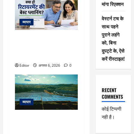
मांगा रिएक्शन
वेस्टर्न टच के
व्यापार
साथ पहने
पुराने लहंगे
Retirement Planning: क्या हो
को, बिना
रिटायरमेंट की बेस्ट प्लानिंग, कितना
दुपट्टे के, ऐसे
फंड रहेगा पर्याप्त? एक्सपर्ट ने समझा
दिया पूरा कैलकुलेशन
करें रीस्टाइल!
Editor
अगस्त 6, 2026
0
RECENT
COMMENTS
व्यापार
कोई टिप्पणी
नही है।
Oneindig Tech IPO Listing: लिस्ट
होते ही अपर सर्किट, 25% प्रीमियम
पर एंट्री के बाद और चढ़ा ₹96 का