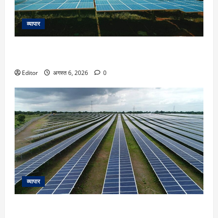
व्यापार
Oneindig Tech IPO Listing: लिस्ट होते ही अपर सर्किट, 25%
प्रीमियम पर एंट्री के बाद और चढ़ा ₹96 का शेयर
Editor
अगस्त 6, 2026
0
व्यापार
Juniper Green Energy IPO Listing: ₹245 पर लिस्ट ₹225 का
शेयर, खुदरा निवेशकों का हिस्सा नहीं भरा था पूरा