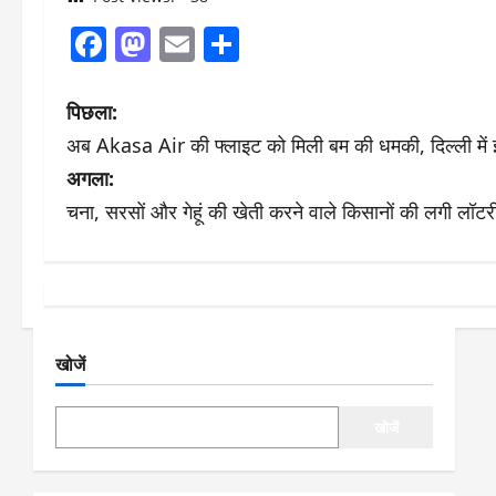
Facebook
Mastodon
Email
Share
पो
पिछला:
अब Akasa Air की फ्लाइट को मिली बम की धमकी, दिल्ली में इम
स्ट
अगला:
ने
चना, सरसों और गेहूं की खेती करने वाले किसानों की लगी ल
वि
गे
श
खोजें
न
खोजें