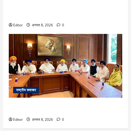
Sawan Shivratri 2026: सावन की शिवरात्रि पर रहेगा भद्रा का
साया, जानें तारीख और क्या भद्रा में कर सकते हैं शिव-शंभु का
जलाभिषेक
Editor
अगस्त 8, 2026
0
राष्ट्रीय समाचार
महिला आरक्षण कानून पर अकाली दल का केंद्र सरकार को समर्थन,
PM मोदी से मुलाकात के बाद SAD प्रमुख का ऐलान
Editor
अगस्त 8, 2026
0