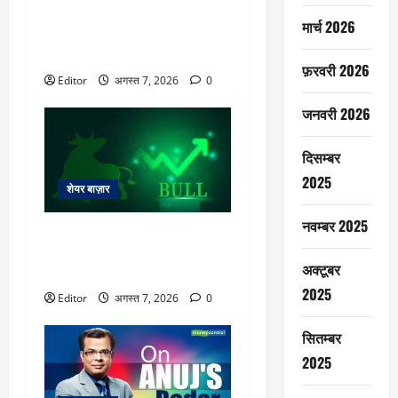
Hindalco Q1 Results: प्रॉफिट
मार्च 2026
75% बढ़कर 7013 करोड़ रुपये,
रेवेन्यू 32 फीसदी बढ़ा
फ़रवरी 2026
Editor
अगस्त 7, 2026
0
जनवरी 2026
दिसम्बर
2025
शेयर बाज़ार
नवम्बर 2025
Q1 नतीजों के बाद मोतीलाल ओसवाल
के सिद्धार्थ खेमका का इन शेयरों पर
अक्टूबर
आया दिल, क्या हैं आपके पास?
2025
Editor
अगस्त 7, 2026
0
सितम्बर
2025