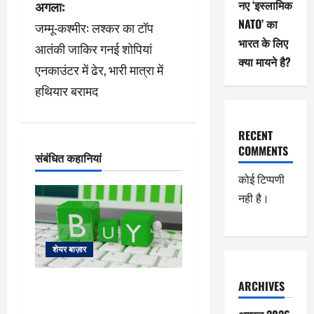
नए ‘इस्लामिक
अगला:
गे
NATO’ का
जम्मू-कश्मीर: लश्कर का टॉप
भारत के लिए
श
आतंकी जाकिर गनई शोपियां
क्या मायने है?
एनकाउंटर में ढेर, भारी मात्रा में
न
हथियार बरामद
RECENT
COMMENTS
संबंधित कहानियां
कोई टिप्पणी
नही है।
शेयर बाज़ार
ARCHIVES
Siemens Energy Stock Outlook:
आगे 15% तक उछल सकता है शेयर,