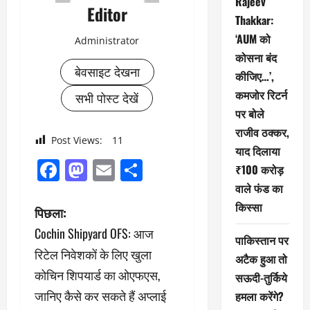
Rajeev
Editor
Thakkar:
‘AUM को
Administrator
कोसना बंद
बेवसाइट देखना
कीजिए…’,
कमजोर रिटर्न
सभी पोस्ट देखें
पर बोले
राजीव ठक्कर,
Post Views:
11
याद दिलाया
Facebook
Mastodon
Email
Share
₹100 करोड़
वाले फंड का
किस्सा
पो
पिछला:
Cochin Shipyard OFS: आज
स्ट
पाकिस्तान पर
रिटेल निवेशकों के लिए खुला
अटैक हुआ तो
ने
कोचिन शिपयार्ड का ओएफएस,
सऊदी-तुर्किये
जानिए कैसे कर सकते हैं अप्लाई
वि
हमला करेंगे?