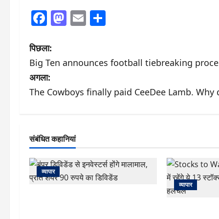
Facebook
Mastodon
Email
Share
पो
पिछला:
Big Ten announces football tiebreaking proc
स्ट
अगला:
ने
The Cowboys finally paid CeeDee Lamb. Why di
वि
गे
संबंधित कहानियां
श
न
व्यापार
व्यापार
बंपर डिविडेंड से इनवेस्टर्स होंगे मालामाल,
प्रति शेयर 90 रुपये का डिविडेंड
Stocks to Wat