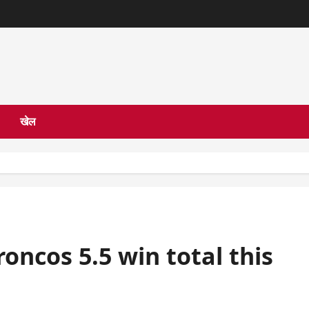
खेल
ncos 5.5 win total this