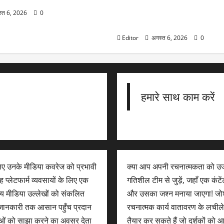
Amazon Great Freedom Sa
Samsung, Sony, LG और Xia
्त 6, 2026
0
भारी छूट, ऑफर देखकर रह जाएंगे दं
Editor
अगस्त 6, 2026
0
हमारे साथ काम करें
लिए उनके मीडिया कवरेज को प्रभावी
क्या आप अपनी रचनात्मकता को उज
 प्लेटफार्म व्यवसायों के लिए एक
गतिशील टीम से जुड़ें, जहाँ एक कंट
न्य मीडिया उल्लेखों को संकलित
और उसका जश्न मनाया जाएगा! जोशी
िक जानकारी तक आसान पहुँच प्रदान
रचनात्मक कार्य वातावरण के लची
ओं को साझा करने का अवसर देता
तैयार कर सकते हैं जो दर्शकों को 