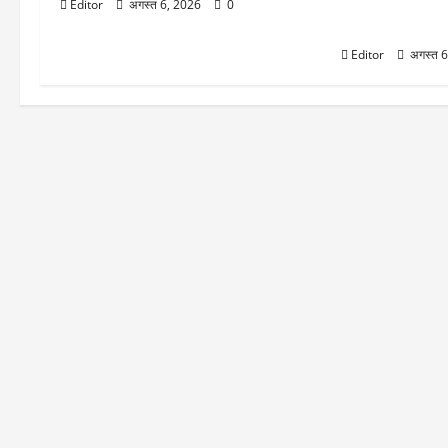
फोकस में रहेंगे य
Editor
अगस्त 6, 2026
0
बड़ी हलचल
Editor
अगस्त 