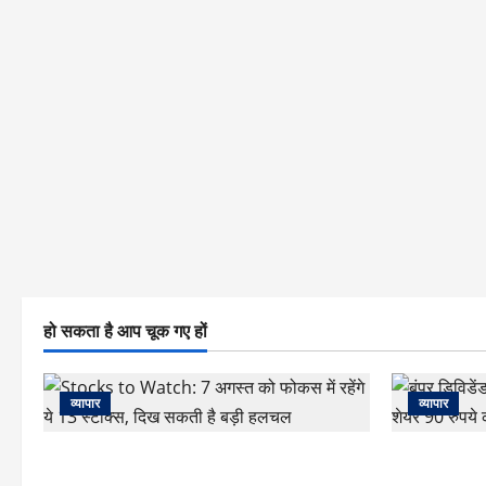
हो सकता है आप चूक गए हों
व्यापार
व्यापार
Stocks to Watch: 7 अगस्त को फोकस में
बंपर डिविडेंड स
रहेंगे ये 13 स्टॉक्स, दिख सकती है बड़ी हलचल
90 रुपये का डि