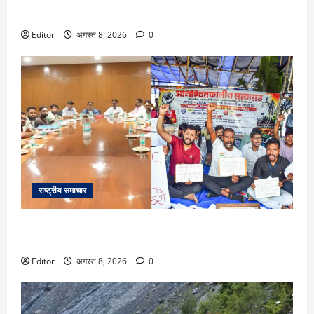
DU Admission 2026: दिल्ली यूनिवर्सिटी का बड़ा फैसला, CUET के
साथ 12वीं के मार्क्स से भी मिलेगा दाखिला
Editor
अगस्त 8, 2026
0
राष्ट्रीय समाचार
Ranchi: छात्रों से दूसरे दौर की बातचीत बेनतीजा, रविवार को फिर
होगी मीटिंग, MLA जयराम महतो ने किया अनशन का ऐलान
Editor
अगस्त 8, 2026
0