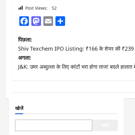
Post Views:
52
Facebook
Mastodon
Email
Share
पो
पिछला:
Shiv Texchem IPO Listing: ₹166 के शेयर की ₹239 पर ए
स्ट
अगला:
ने
J&K: उमर अब्दुल्ला के लिए कांटों भरा होगा ताज! बदले हालात 
वि
गे
श
खोजें
न
खोजें